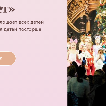
ет»
лашает всех детей
ля детей постарше
Е