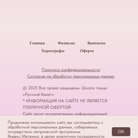
Главная
Филиалы
Контакты
Хореографы
Оферта
Политика конфеденциальности
Согласие на обработку персональных данных
© 2025 Все права защищены. Школа танца
«Русский балет»
* ИНФОРМАЦИЯ НА САЙТЕ НЕ ЯВЛЯЕТСЯ
ПУБЛИЧНОЙ ОФЕРТОЙ
Cайт носит исключительно информационный
характер и ни при каких условиях не является
Продолжая использовать сайт, вы соглашаетесь с
ЗАПИСАТЬСЯ НА ПРОБНОЕ ЗАНЯТИЕ
публичной офертой, определяемой положениями
обработкой персональных данных, собираемых
посредством метрической программы
OK
ст. 437 ГК РФ.
Яндекс.Метрика, в целях аналитики посещаемости